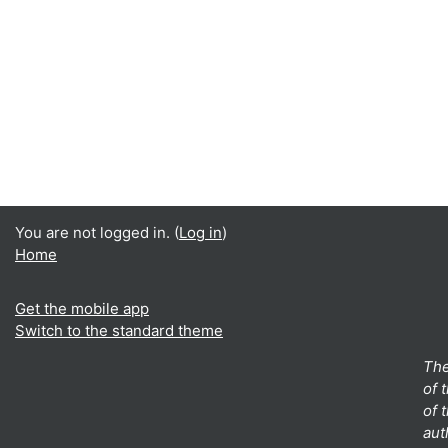
You are not logged in. (
Log in
)
Home
Get the mobile app
Switch to the standard theme
The
of 
of 
aut